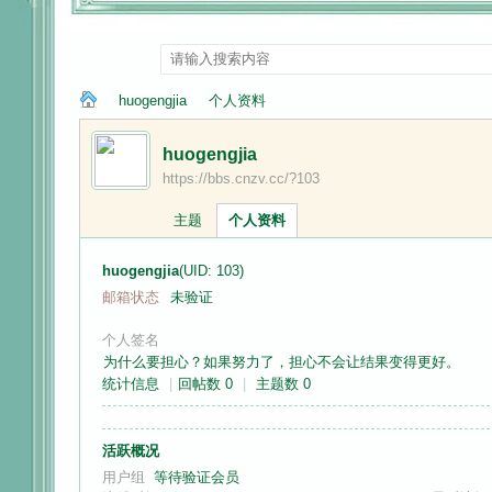
huogengjia
个人资料
huogengjia
https://bbs.cnzv.cc/?103
纳
›
›
主题
个人资料
huogengjia
(UID: 103)
邮箱状态
未验证
个人签名
为什么要担心？如果努力了，担心不会让结果变得更好。
统计信息
|
回帖数 0
|
主题数 0
兰
活跃概况
用户组
等待验证会员