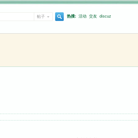
热搜:
活动
交友
discuz
帖子
搜
索