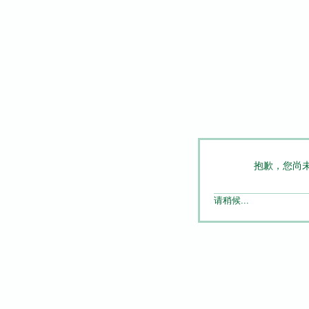
抱歉，您尚
请稍候...