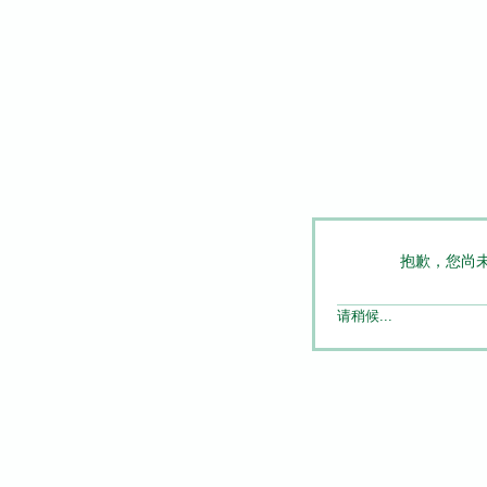
抱歉，您尚
请稍候...