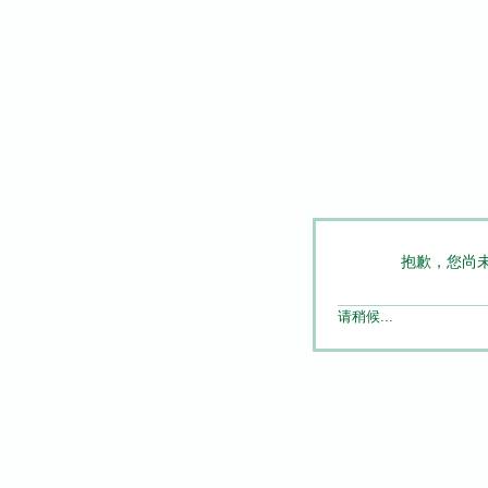
抱歉，您尚
请稍候...