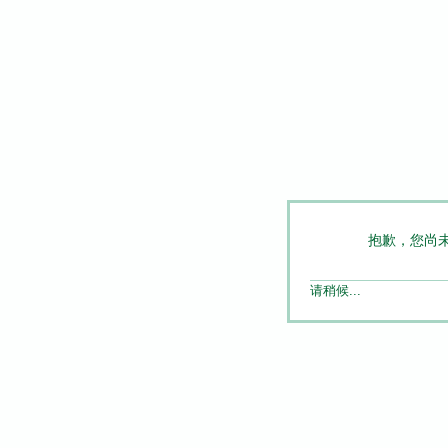
抱歉，您尚
请稍候...