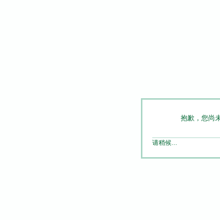
抱歉，您尚
请稍候...