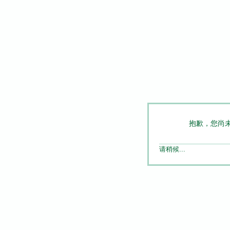
抱歉，您尚
请稍候...