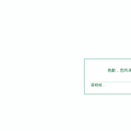
抱歉，您尚
请稍候...