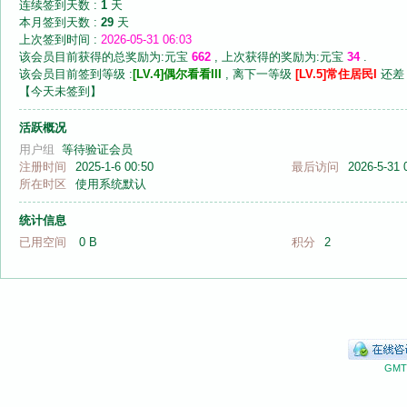
连续签到天数 :
1
天
本月签到天数 :
29
天
上次签到时间 :
2026-05-31 06:03
该会员目前获得的总奖励为:元宝
662
, 上次获得的奖励为:元宝
34
.
该会员目前签到等级 :
[LV.4]偶尔看看III
, 离下一等级
[LV.5]常住居民I
还
【
今天未签到
】
音
活跃概况
用户组
等待验证会员
注册时间
2025-1-6 00:50
最后访问
2026-5-31 
所在时区
使用系统默认
统计信息
已用空间
0 B
积分
2
画
GMT+