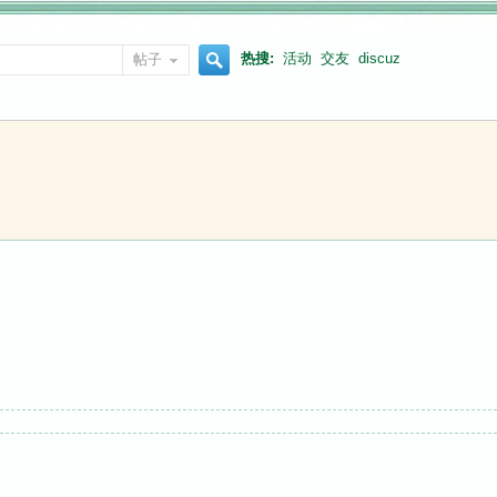
热搜:
活动
交友
discuz
帖子
搜
索