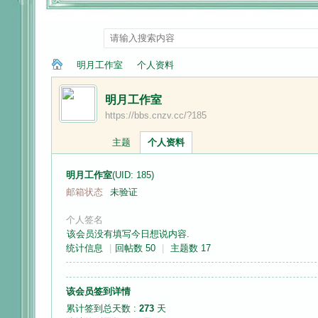
明月工作室
个人资料
明月工作室
https://bbs.cnzv.cc/?185
纳
›
›
主题
个人资料
明月工作室
(UID: 185)
邮箱状态
未验证
个人签名
该会员没有填写今日想说内容.
统计信息
|
回帖数 50
|
主题数 17
兰
该会员签到详情
累计签到总天数 :
273
天