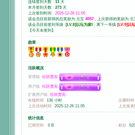
连续签到天数 :
11
天
本月签到天数 :
273
天
上次签到时间 :
2025-12-26 11:05
该会员目前获得的总奖励为:元宝
4057
, 上次获得的奖励为:
该会员目前签到等级 :
[LV.8]以坛为家I
, 离下一等级
[LV.9]以
【
今天未签到
】
音
勋章
活跃概况
管理组
社区贵宾
用户组
社区贵宾
扩展用户组
社区贵宾
画
在线时间
136 小时
注册时间
上次活动时间
2025-12-26 11:05
上次发表
统计信息
已用空间
0 B
积分
52