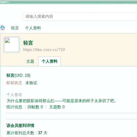
轻言
个人资料
轻言
https://bbs.cnzv.cc/?19
纳
›
›
主题
个人资料
轻言
(UID: 19)
邮箱状态
未验证
个人签名
为什么要把眼影涂得那么红——可能是原来的样子太亲切了吧。
统计信息
|
回帖数 0
|
主题数 0
兰
该会员签到详情
累计签到总天数 :
37
天