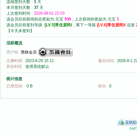
连续签到天数 :
1
天
本月签到天数 :
37
天
上次签到时间 :
2026-08-01 22:03
该会员目前获得的总奖励为:元宝
930
, 上次获得的奖励为:元宝
1
.
该会员目前签到等级 :
[LV.5]常住居民I
, 离下一等级
[LV.6]常住居民II
还差
【
今天未签到
】
音
活跃概况
用户组
黑铁会员
注册时间
2023-8-29 15:11
最后访问
2026-8-1 2
所在时区
使用系统默认
统计信息
已用空间
0 B
积分
0
画
GMT+