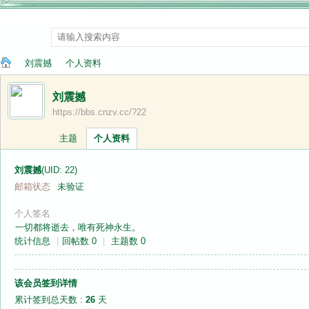
刘震撼
个人资料
刘震撼
https://bbs.cnzv.cc/?22
纳
›
›
主题
个人资料
刘震撼
(UID: 22)
邮箱状态
未验证
个人签名
一切都将逝去，唯有死神永生。
统计信息
|
回帖数 0
|
主题数 0
兰
该会员签到详情
累计签到总天数 :
26
天