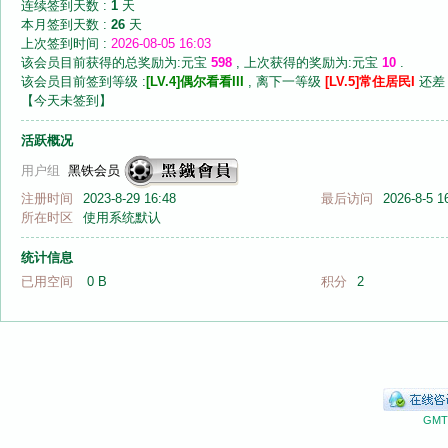
连续签到天数 :
1
天
本月签到天数 :
26
天
上次签到时间 :
2026-08-05 16:03
该会员目前获得的总奖励为:元宝
598
, 上次获得的奖励为:元宝
10
.
该会员目前签到等级 :
[LV.4]偶尔看看III
, 离下一等级
[LV.5]常住居民I
还
【
今天未签到
】
音
活跃概况
用户组
黑铁会员
注册时间
2023-8-29 16:48
最后访问
2026-8-5 1
所在时区
使用系统默认
统计信息
已用空间
0 B
积分
2
画
GMT+