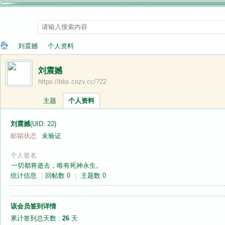
刘震撼
个人资料
刘震撼
https://bbs.cnzv.cc/?22
纳
›
›
主题
个人资料
刘震撼
(UID: 22)
邮箱状态
未验证
个人签名
一切都将逝去，唯有死神永生。
统计信息
|
回帖数 0
|
主题数 0
兰
该会员签到详情
累计签到总天数 :
26
天