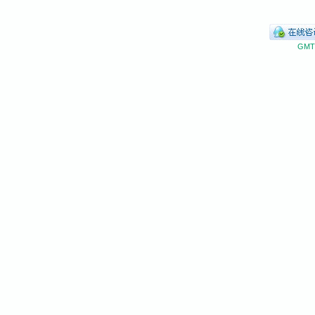
GMT+
网