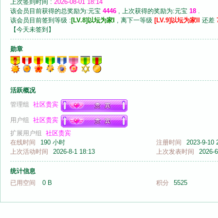
上次签到时间 :
2026-08-01 18:14
该会员目前获得的总奖励为:元宝
4446
, 上次获得的奖励为:元宝
18
.
该会员目前签到等级 :
[LV.8]以坛为家I
, 离下一等级
[LV.9]以坛为家II
还差
【
今天未签到
】
勋章
音
活跃概况
管理组
社区贵宾
用户组
社区贵宾
扩展用户组
社区贵宾
在线时间
190 小时
注册时间
2023-9-10 
上次活动时间
2026-8-1 18:13
上次发表时间
2026-6
画
统计信息
已用空间
0 B
积分
5525