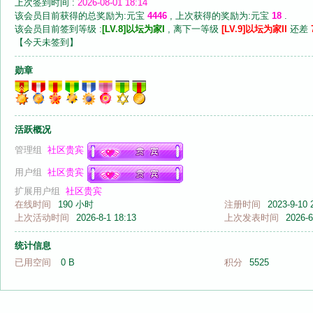
上次签到时间 :
2026-08-01 18:14
该会员目前获得的总奖励为:元宝
4446
, 上次获得的奖励为:元宝
18
.
该会员目前签到等级 :
[LV.8]以坛为家I
, 离下一等级
[LV.9]以坛为家II
还差
【
今天未签到
】
勋章
音
活跃概况
管理组
社区贵宾
用户组
社区贵宾
扩展用户组
社区贵宾
在线时间
190 小时
注册时间
2023-9-10 
上次活动时间
2026-8-1 18:13
上次发表时间
2026-6
画
统计信息
已用空间
0 B
积分
5525