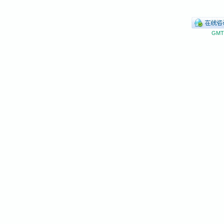
GMT+
网