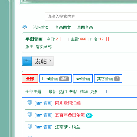
论坛首页
音画图文
单图音画
单图音画
今日:
2
|
主题:
466
|
排名:
12
版主:
翁奕童苑
纳
»
›
›
全部
html音画
459
swf音画
其它音画
7
全部主题
最新
热门
热帖
精华
更多
同步歌词汇编
[
html音画
]
兰
五百年桑田沧海
[
html音画
]
江南梦 - 纳兰
[
html音画
]