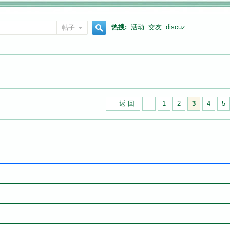
热搜:
活动
交友
discuz
帖子
搜
索
返 回
1
2
3
4
5