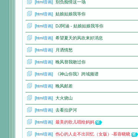
别负痴情这一场
[
html音画
]
姑娘姑娘我等你
[
html音画
]
DJ阿涵 - 姑娘姑娘我等你
[
html音画
]
希望夏天的风吹来好消息
[
html音画
]
音
月洒情愁
[
html音画
]
晚风替我吻过你
[
html音画
]
《神山你我》跨域频谱
[
html音画
]
晚风邮差
[
html音画
]
大火烧山
[
html音画
]
画
去看拉萨河
[
html音画
]
最美的歌儿唱给妈妈
[
html音画
]
伤心的人走不出回忆（女版）-慕蓉晓晓
[
html音画
]