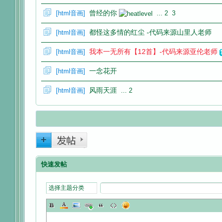
曾经的你
[
html音画
]
...
2
3
都怪这多情的红尘 -代码来源山里人老师
[
html音画
]
网
我本一无所有【12首】-代码来源亚伦老师
[
html音画
]
一念花开
[
html音画
]
风雨天涯
[
html音画
]
...
2
快速发帖
选择主题分类