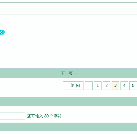
下一页 »
返 回
1
2
3
4
5
还可输入
80
个字符