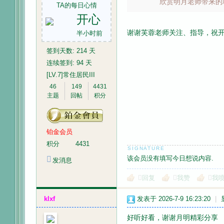
欣赏明月老师带来的
TA的每日心情
开心
谢谢芙蓉老师关注、指导，祝
半小时前
签到天数: 214 天
连续签到: 94 天
[LV.7]常住居民III
46
149
4431
主题
回帖
积分
铂金会员
积分
4431
该会员没有填写今日想说内容.
发消息
回复
我赞
我
klxf
发表于 2026-7-9 16:23:20
|
好听好看，谢谢月明精彩分享