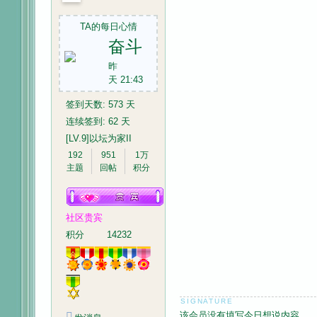
TA的每日心情
奋斗
昨
天 21:43
签到天数: 573 天
连续签到: 62 天
[LV.9]以坛为家II
192
951
1万
主题
回帖
积分
社区贵宾
积分
14232
该会员没有填写今日想说内容.