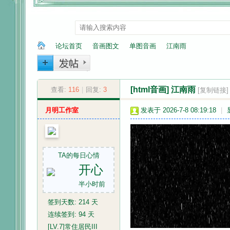
论坛首页
音画图文
单图音画
江南雨
[html音画]
江南雨
纳
»
查看:
116
|
›
回复:
3
›
›
[复制链接]
月明工作室
发表于 2026-7-8 08:19:18
|
TA的每日心情
开心
半小时前
兰
签到天数: 214 天
连续签到: 94 天
[LV.7]常住居民III