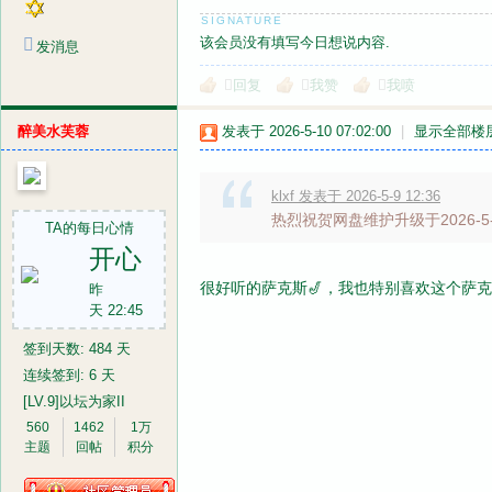
该会员没有填写今日想说内容.
发消息
回复
我赞
我喷
醉美水芙蓉
发表于 2026-5-10 07:02:00
|
显示全部楼
klxf 发表于 2026-5-9 12:36
热烈祝贺网盘维护升级于2026-5
TA的每日心情
开心
很好听的萨克斯🎷，我也特别喜欢这个萨
昨
天 22:45
签到天数: 484 天
连续签到: 6 天
[LV.9]以坛为家II
560
1462
1万
主题
回帖
积分