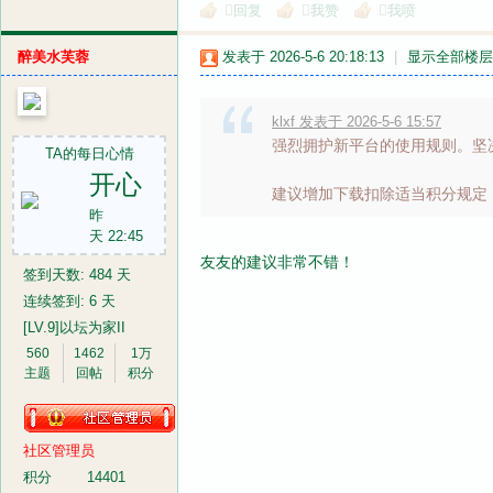
回复
我赞
我喷
醉美水芙蓉
发表于 2026-5-6 20:18:13
|
显示全部楼层
klxf 发表于 2026-5-6 15:57
强烈拥护新平台的使用规则。坚
TA的每日心情
开心
建议增加下载扣除适当积分规定，并
昨
天 22:45
友友的建议非常不错！
签到天数: 484 天
连续签到: 6 天
[LV.9]以坛为家II
560
1462
1万
主题
回帖
积分
社区管理员
积分
14401