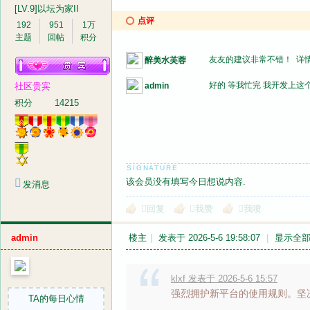
[LV.9]以坛为家II
点评
192
951
1万
主题
回帖
积分
友友的建议非常不错！
详
醉美水芙蓉
好的 等我忙完 我开发上
社区贵宾
admin
音
积分
14215
该会员没有填写今日想说内容.
发消息
回复
我赞
我喷
画
admin
楼主
|
发表于 2026-5-6 19:58:07
|
显示全
klxf 发表于 2026-5-6 15:57
强烈拥护新平台的使用规则。坚
TA的每日心情