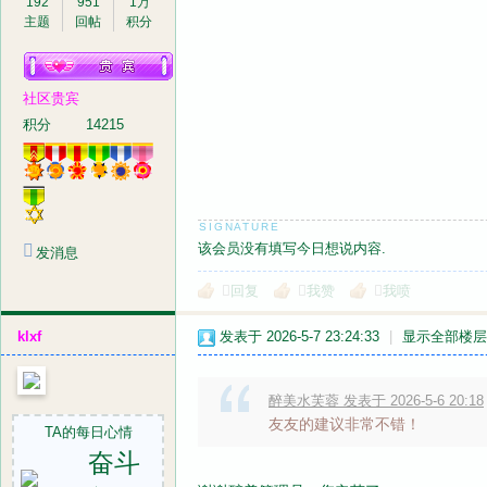
192
951
1万
主题
回帖
积分
社区贵宾
积分
14215
该会员没有填写今日想说内容.
发消息
回复
我赞
我喷
klxf
发表于 2026-5-7 23:24:33
|
显示全部楼层
醉美水芙蓉 发表于 2026-5-6 20:18
友友的建议非常不错！
TA的每日心情
奋斗