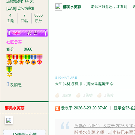
连续签到: 14 天
老师不好意思，才看到！
醉美水芙蓉
[LV.9]以坛为家II
4
7
8666
主题
回帖
积分
社区贵宾
积分
8666
天生我材必有用，搞怪逗趣能出众
发消息
回复
我赞
我喷
醉美水芙蓉
发表于 2026-5-23 20:37:40
|
显示全部楼
欣馨心（梅竹） 发表于 2026-5-10 0
醉美水芙蓉老师，老小孩已有两
TA的每日心情