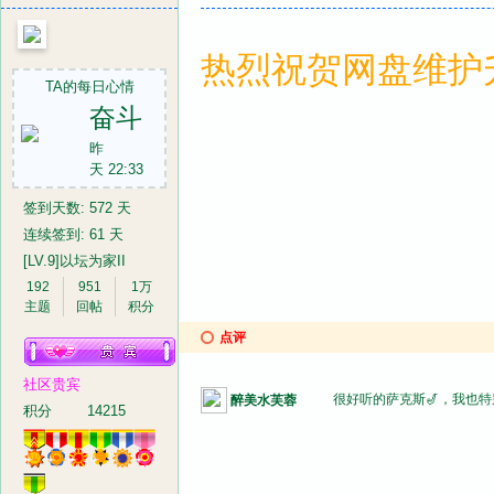
热烈祝贺网盘维护升级
TA的每日心情
奋斗
昨
天 22:33
签到天数: 572 天
连续签到: 61 天
[LV.9]以坛为家II
192
951
1万
主题
回帖
积分
点评
社区贵宾
很好听的萨克斯🎷，我也
醉美水芙蓉
积分
14215