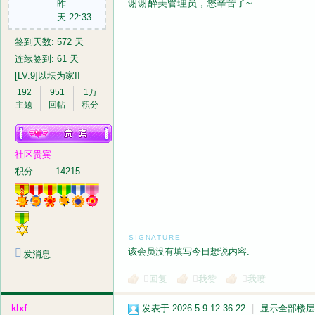
谢谢醉美管理员，您辛苦了~
昨
天 22:33
签到天数: 572 天
连续签到: 61 天
[LV.9]以坛为家II
192
951
1万
主题
回帖
积分
社区贵宾
积分
14215
该会员没有填写今日想说内容.
发消息
回复
我赞
我喷
klxf
发表于 2026-5-9 12:36:22
|
显示全部楼层