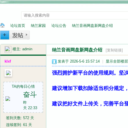
论坛首页
纳兰家园
论坛公告
纳兰音画网盘新网盘介绍
楼主:
admin
纳兰音画网盘新网盘介绍
纳
»
›
›
›
[复制链接]
klxf
发表于 2026-5-6 15:57:14
|
显示全部楼层
强烈拥护新平台的使用规则。坚
TA的每日心情
建议增加下载扣除适当积分规定
奋斗
昨
建议把好文件上传关，完善平台
兰
天 22:33
签到天数: 572 天
连续签到: 61 天