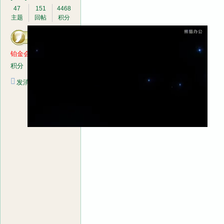
47
151
4468
主题
回帖
积分
铂金会员
音
积分
4468
发消息
画