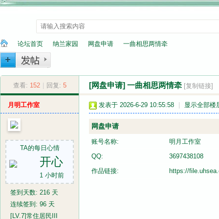
论坛首页
纳兰家园
网盘申请
一曲相思两情牵
[网盘申请]
一曲相思两情牵
纳
»
查看:
152
|
›
回复:
5
›
›
[复制链接]
月明工作室
发表于 2026-6-29 10:55:58
|
显示全部楼
网盘申请
账号名称:
明月工作室
TA的每日心情
QQ:
3697438108
开心
作品链接:
https://file.uh
1 小时前
兰
签到天数: 216 天
连续签到: 96 天
[LV.7]常住居民III