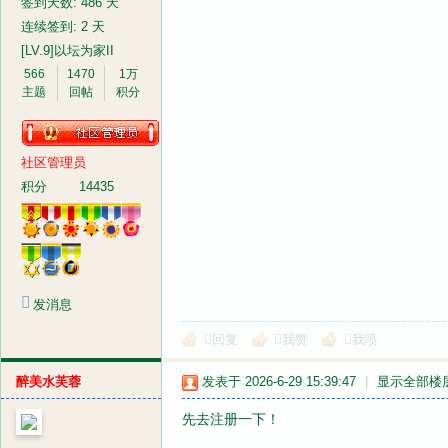
签到天数: 486 天
连续签到: 2 天
[LV.9]以坛为家II
566
1470
1万
主题
回帖
积分
社区管理员
积分
14435
发消息
回复
我赞
我喷
醉美水芙蓉
发表于 2026-6-29 15:39:47
|
显示全部楼
先去注册一下！