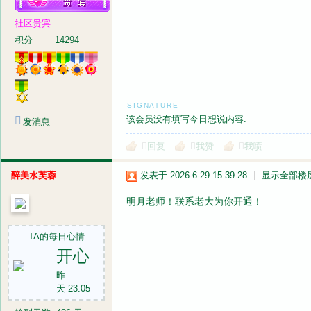
社区贵宾
积分
14294
该会员没有填写今日想说内容.
发消息
回复
我赞
我喷
醉美水芙蓉
发表于 2026-6-29 15:39:28
|
显示全部楼
明月老师！联系老大为你开通！
TA的每日心情
开心
昨
天 23:05