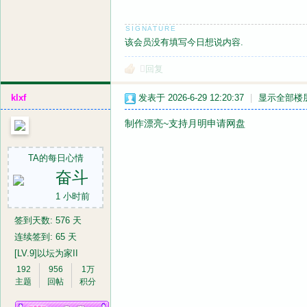
该会员没有填写今日想说内容.
回复
klxf
发表于 2026-6-29 12:20:37
|
显示全部楼
制作漂亮~支持月明申请网盘
TA的每日心情
奋斗
1 小时前
签到天数: 576 天
连续签到: 65 天
[LV.9]以坛为家II
192
956
1万
主题
回帖
积分