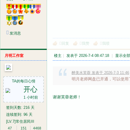
发消息
回复
我赞
我喷
月明工作室
楼主
|
发表于 2026-7-4 08:47:18
|
显示全
醉美水芙蓉 发表于 2026-7-3 11:46
明月老师网盘已开通，可以使用
TA的每日心情
开心
谢谢芙蓉老师！
1 小时前
签到天数: 216 天
连续签到: 96 天
[LV.7]常住居民III
47
151
4468