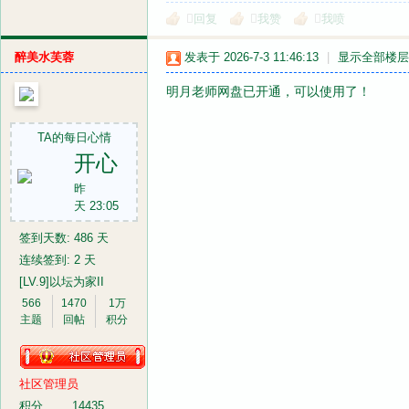
回复
我赞
我喷
醉美水芙蓉
发表于 2026-7-3 11:46:13
|
显示全部楼层
明月老师网盘已开通，可以使用了！
TA的每日心情
开心
昨
天 23:05
签到天数: 486 天
连续签到: 2 天
[LV.9]以坛为家II
566
1470
1万
主题
回帖
积分
社区管理员
积分
14435