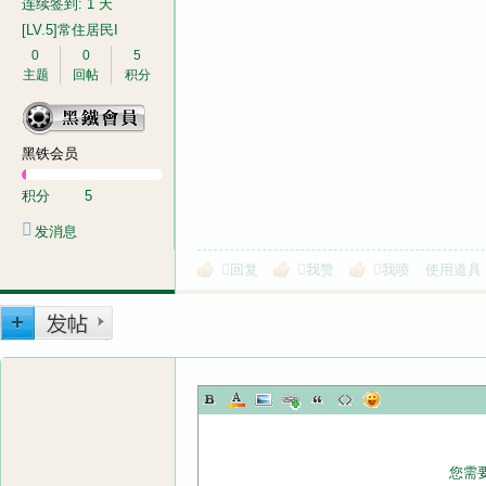
连续签到: 1 天
[LV.5]常住居民I
0
0
5
主题
回帖
积分
黑铁会员
积分
5
发消息
回复
我赞
我喷
使用道具
您需