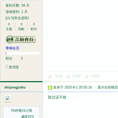
签到天数: 34 天
连续签到: 1 天
[LV.5]常住居民I
0
0
3
主题
回帖
积分
青铜会员
积分
3
发消息
回复
我赞
我喷
shiyongjishu
发表于 2025-8-2 20:55:16
|
显示全部楼层
路过还不错
TA的每日心情
郁闷