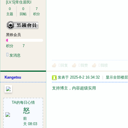
[LV.5]常住居民I
0
0
7
主题
回帖
积分
黑铁会员
积分
7
发消息
回复
我赞
我喷
Kangetsu
发表于 2025-8-2 16:34:32
|
显示全部楼层
支持博主，内容超级实用
TA的每日心情
怒
前
天 08:03