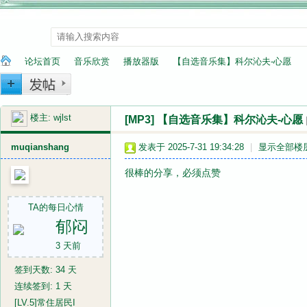
论坛首页
音乐欣赏
播放器版
【自选音乐集】科尔沁夫-心愿
楼主:
wjlst
[MP3]
【自选音乐集】科尔沁夫-心愿
纳
»
›
›
›
muqianshang
发表于 2025-7-31 19:34:28
|
显示全部楼
很棒的分享，必须点赞
TA的每日心情
郁闷
3 天前
兰
签到天数: 34 天
连续签到: 1 天
[LV.5]常住居民I