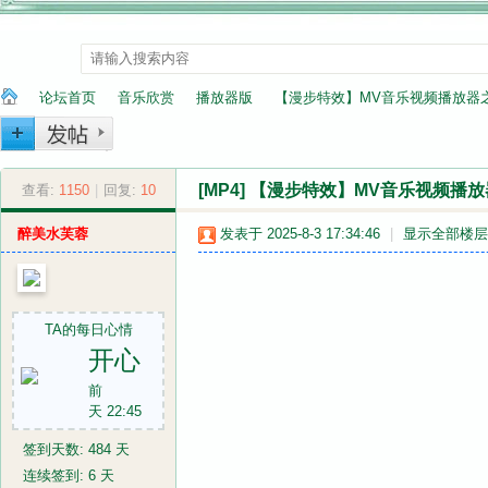
论坛首页
音乐欣赏
播放器版
【漫步特效】MV音乐视频播放器
[MP4]
【漫步特效】MV音乐视频播放
纳
»
查看:
1150
|
›
回复:
10
›
›
醉美水芙蓉
发表于 2025-8-3 17:34:46
|
显示全部楼层
TA的每日心情
开心
前
兰
天 22:45
签到天数: 484 天
连续签到: 6 天