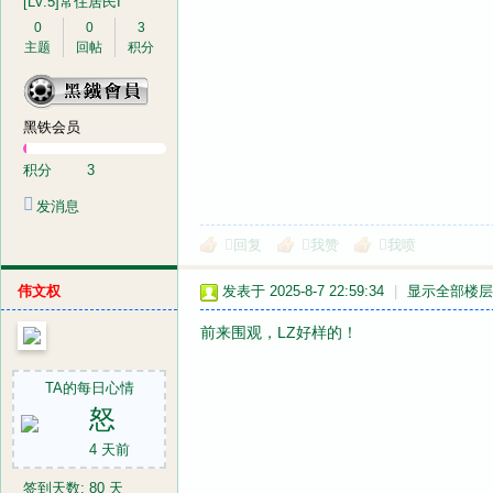
[LV.5]常住居民I
0
0
3
主题
回帖
积分
黑铁会员
积分
3
发消息
回复
我赞
我喷
伟文权
发表于 2025-8-7 22:59:34
|
显示全部楼层
前来围观，LZ好样的！
TA的每日心情
怒
4 天前
签到天数: 80 天