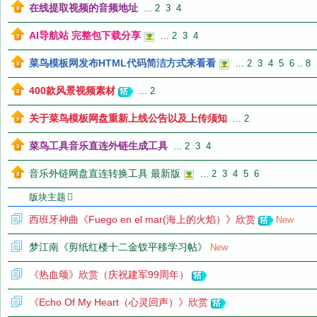
在线提取视频的音频地址
...
2
3
4
AI导航站 完整包下载分享
...
2
3
4
菜鸟模板网发布HTML代码简洁方式来看看
...
2
3
4
5
6
..
8
音
400款风景视频素材
...
2
关于菜鸟模板网盘重新上线公告以及上传须知
...
2
菜鸟工具音乐直连外链生成工具
...
2
3
4
音乐外链网盘直连转换工具 最新版
...
2
3
4
5
6
版块主题
西班牙神曲《Fuego en el mar(海上的火焰）》欣赏
New
画
梦江南《剪纸红楼十二金钗平移学习帖》
New
《热血颂》欣赏（庆祝建军99周年）
《Echo Of My Heart（心灵回声）》欣赏