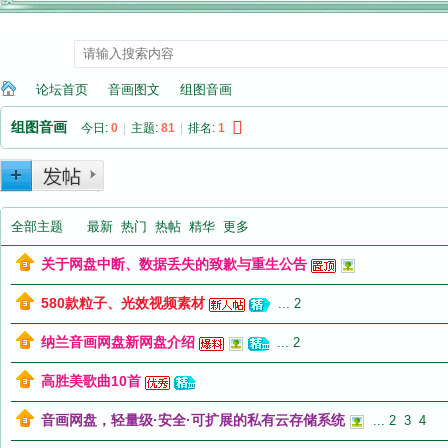
论坛首页
音画图文
组图音画
组图音画
今日:
0
|
主题:
81
|
排名:
1
纳
»
›
›
全部主题
最新
热门
热帖
精华
更多
关于网盘中断、数据丢失的致歉与重生公告
580款粒子、光效视频素材
...
2
纳兰音画网盘新网盘介绍
...
2
兰
高胜美歌曲10首
音画网盘，轻量级·安全·可扩展的私有云存储系统
...
2
3
4