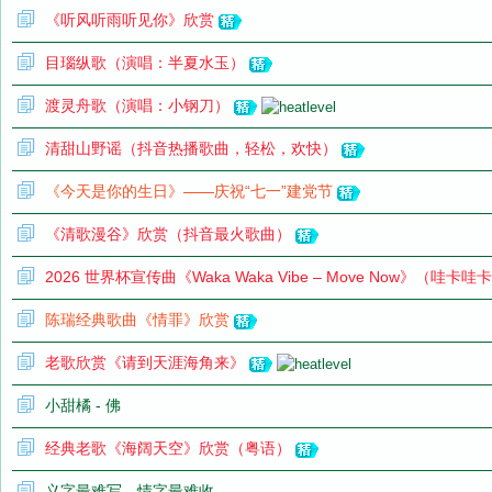
《听风听雨听见你》欣赏
目瑙纵歌（演唱：半夏水玉）
网
渡灵舟歌（演唱：小钢刀）
清甜山野谣（抖音热播歌曲，轻松，欢快）
《今天是你的生日》——庆祝“七一”建党节
《清歌漫谷》欣赏（抖音最火歌曲）
2026 世界杯宣传曲《Waka Waka Vibe – Move Now》（哇
陈瑞经典歌曲《情罪》欣赏
老歌欣赏《请到天涯海角来》
小甜橘 - 佛
经典老歌《海阔天空》欣赏（粤语）
义字最难写，情字最难收