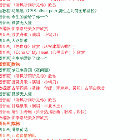
图音画]
《听风听雨听见你》欣赏
画教程]
马黑黑《CSS offset-path 属性之几何图形路径》
图音画]
今生的爱给了你一个
图音画]
孤梦无人懂
放器版]
伊泰洛绝美女声欣赏
图音画]
渡灵舟歌（演唱：小钢刀）
图音画]
天路新歌
图音画]
《热血颂》欣赏（庆祝建军99周年）
图音画]
《Echo Of My Heart（心灵回声）》欣赏
图音画]
今生的爱给了你一个
图音画]
旗袍
图音画]
梦江南音画《夜阑珊》
图音画]
《听风听雨听见你》欣赏
图音画]
渡灵舟歌（演唱：小钢刀）
放器版]
古筝四美（常静、付娜、宋婷婷、吴莉）古筝曲欣赏
图音画]
孤梦无人懂
图音画]
《听风听雨听见你》欣赏
图音画]
目瑙纵歌（演唱：半夏水玉）
图音画]
清甜山野谣（抖音热播歌曲，轻松，欢快）
放器版]
伊泰洛绝美女声欣赏
图音画]
旗袍
图音画]
满塘荷花
图音画]
江边多情的风