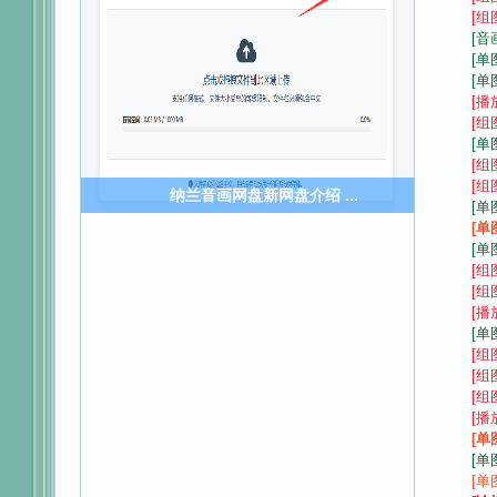
[组
[音
[单
[单
[播
[组
音
[单
[组
[组
纳兰音画网盘新网盘介绍 ...
[单
[单
[单
[组
[组
[播
[单
[组
画
[组
[组
[播
[单
[单
[单