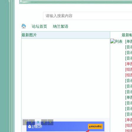
论坛首页
纳兰絮语
最新图片
最新
[单
[音
纳
»
›
[音
[音
[单
[组
[组
[音
[音
[音
[单
[音
[音
兰
[音
[单
1
2
3
4
5
[组
[组