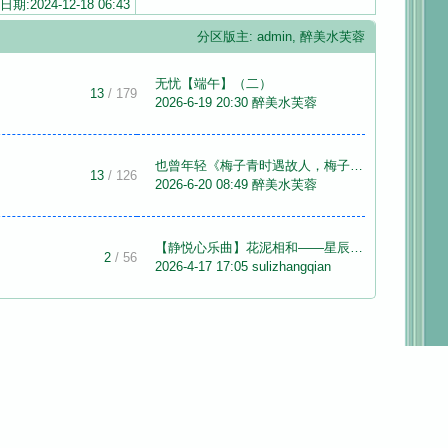
日期:2024-12-18 06:43
分区版主:
admin
,
醉美水芙蓉
无忧【端午】（二）
13
/ 179
2026-6-19 20:30
醉美水芙蓉
也曾年轻《梅子青时遇故人，梅子 ...
13
/ 126
2026-6-20 08:49
醉美水芙蓉
【静悦心乐曲】花泥相和——星辰 ...
2
/ 56
2026-4-17 17:05
sulizhangqian