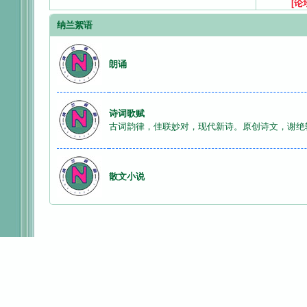
[论
纳兰絮语
网
朗诵
诗词歌赋
古词韵律，佳联妙对，现代新诗。原创诗文，谢绝
散文小说