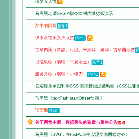
孤梦无人懂
火
马黑黑老师SVG A指令绘制优弧劣弧演示
网
梦中的阿哥
精华1
伊泰洛绝美女声欣赏
精华1
火
古筝四美（常静、付娜、宋婷婷、吴莉）古筝曲欣赏
精
目瑙纵歌（演唱：半夏水玉）
精华1
渡灵舟歌（演唱：小钢刀）
精华1
火
云端漫步单图利用CSS 实现音画滤镜动画｛CSS11张
马黑黑《textPath startOffset动画 》
读西厢
精华1
关于网盘中断、数据丢失的致歉与重生公告
马黑黑《SVG：在textPath中实现文本两端对齐》