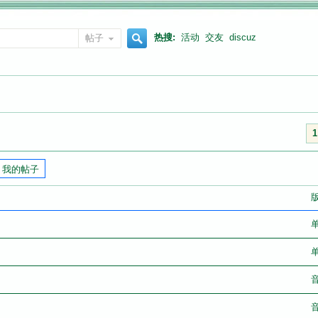
热搜:
活动
交友
discuz
帖子
搜
索
1
我的帖子