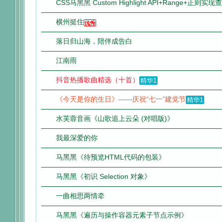
CSS马黑黑 Custom Highlight API+Range+正
横州挺住
落日归山海，陪伴成告白
江南雨
抖音热播歌曲精选（十首）
精华1
《今天是你的生日》——庆祝“七一”建党节
精华1
水芙蓉音画《山歌追上云朵 (对唱版)》
我最深爱的你
马黑黑《待预览HTML代码的包装》
马黑黑《初识 Selection 对象》
一曲相思两情牵
马黑黑《遍历与操作容器元素子节点示例》