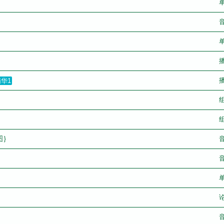
华1
图｝