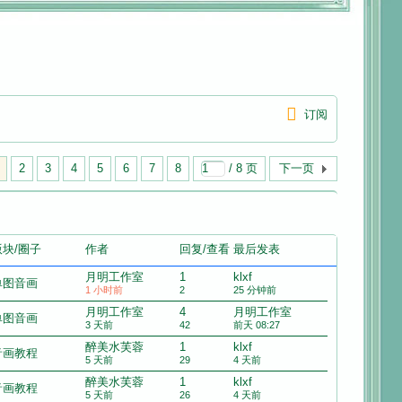
订阅
2
3
4
5
6
7
8
/ 8 页
下一页
版块/圈子
作者
回复/查看
最后发表
月明工作室
1
klxf
单图音画
1 小时前
2
25 分钟前
月明工作室
4
月明工作室
单图音画
3 天前
42
前天 08:27
醉美水芙蓉
1
klxf
音画教程
5 天前
29
4 天前
醉美水芙蓉
1
klxf
音画教程
5 天前
26
4 天前