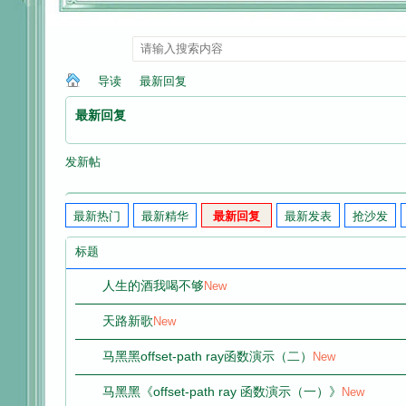
导读
最新回复
最新回复
纳
»
›
发新帖
最新热门
最新精华
最新回复
最新发表
抢沙发
标题
人生的酒我喝不够
New
天路新歌
New
兰
马黑黑offset-path ray函数演示（二）
New
马黑黑《offset-path ray 函数演示（一）》
New