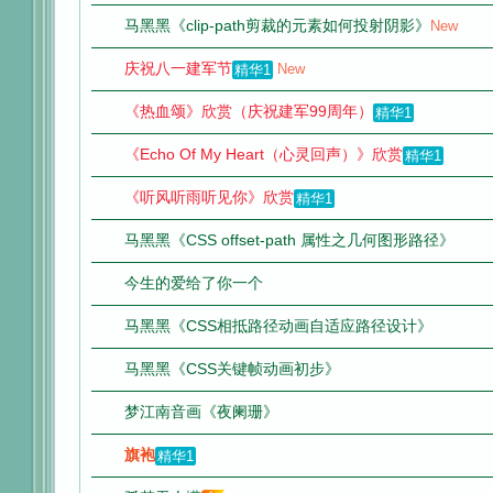
马黑黑《clip-path剪裁的元素如何投射阴影》
New
庆祝八一建军节
New
精华1
《热血颂》欣赏（庆祝建军99周年）
精华1
音
《Echo Of My Heart（心灵回声）》欣赏
精华1
《听风听雨听见你》欣赏
精华1
马黑黑《CSS offset-path 属性之几何图形路径》
今生的爱给了你一个
马黑黑《CSS相抵路径动画自适应路径设计》
画
马黑黑《CSS关键帧动画初步》
梦江南音画《夜阑珊》
旗袍
精华1