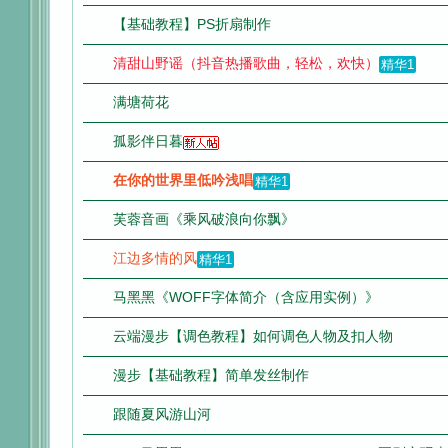
【基础教程】PS折扇制作
清甜山野谣（抖音热播歌曲，轻松，欢快）
精华1
满塘荷花
孤影伴日暮
在你的世界里低吟浅唱
精华1
芙蓉音画《乘风破浪向你飘》
江边多情的风
精华1
马黑黑《WOFF字体简介（含应用实例）》
云端漫步【调色教程】如何调色人物及扣人物
漫步【基础教程】简单发丝制作
跟随夏风游山河