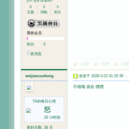
[LV.5]常住居民I
0
0
5
主题
回帖
积分
网
黑铁会员
积分
5
发消息
回复
我赞
我
weijianzuokong
发表于 2026-3-22 01:20:39
|
不错哦 喜欢 嘿嘿
TA的每日心情
怒
20 小时前
签到天数: 36 天