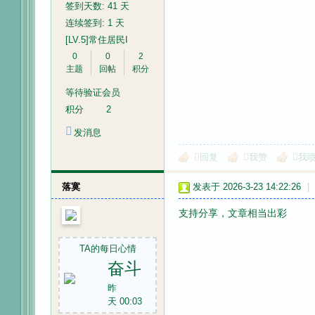
签到天数: 41 天
连续签到: 1 天
[LV.5]常住居民I
0
0
2
主题
回帖
积分
等待验证会员
积分
2
发消息
回复
我赞
我
落寞
发表于 2026-3-23 14:22:26
|
支持分享，文章相当出彩
TA的每日心情
奋斗
昨
天 00:03