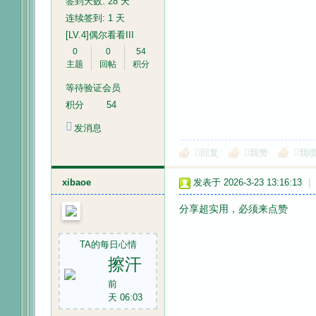
签到天数: 28 天
连续签到: 1 天
[LV.4]偶尔看看III
0
0
54
主题
回帖
积分
等待验证会员
积分
54
发消息
回复
我赞
我
xibaoe
发表于 2026-3-23 13:16:13
|
分享超实用，必须来点赞
TA的每日心情
擦汗
前
天 06:03