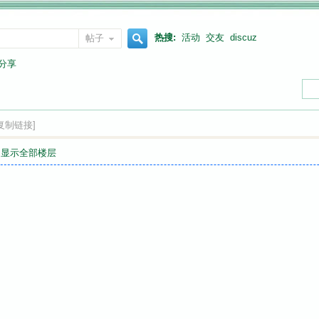
热搜:
活动
交友
discuz
帖子
搜
载分享
索
复制链接]
显示全部楼层