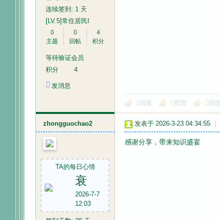
连续签到: 1 天
[LV.5]常住居民I
0
0
4
主题
回帖
积分
等待验证会员
积分
4
发消息
回复
我赞
我
zhongguochao2
发表于 2026-3-23 04:34:55
|
感谢分享，带来知识盛宴
TA的每日心情
衰
2026-7-7
12:03