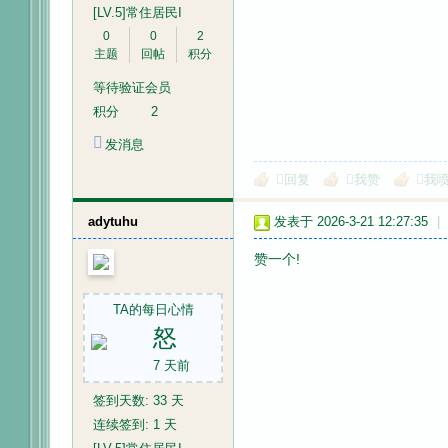
[LV.5]常住居民I
0
0
2
主题
回帖
积分
等待验证会员
积分
2
音
发消息
回复
我赞
我
adytuhu
发表于 2026-3-21 12:27:35
|
赞一个!
TA的每日心情
画
怒
7 天前
签到天数: 33 天
连续签到: 1 天