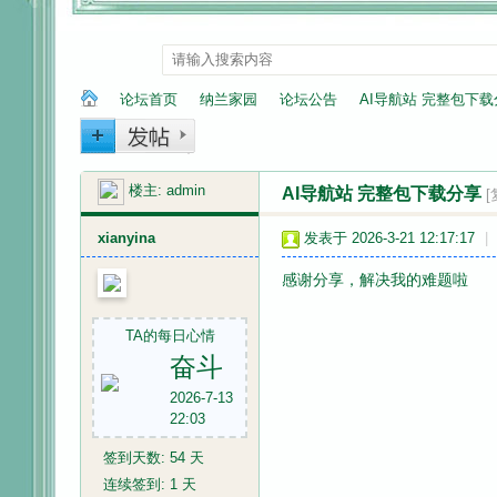
论坛首页
纳兰家园
论坛公告
AI导航站 完整包下
楼主:
admin
AI导航站 完整包下载分享
纳
»
›
›
›
[
xianyina
发表于 2026-3-21 12:17:17
|
感谢分享，解决我的难题啦
TA的每日心情
奋斗
2026-7-13
兰
22:03
签到天数: 54 天
连续签到: 1 天