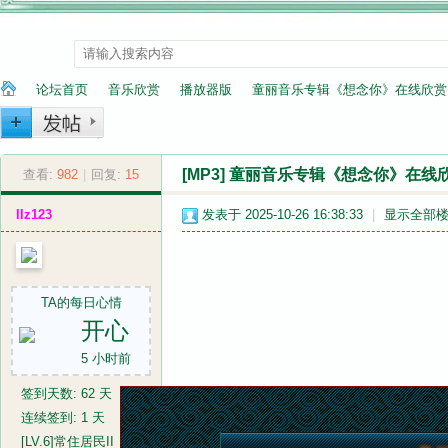
论坛首页
音乐欣赏
播放器版
童丽音乐专辑《想念你》在线欣赏
[MP3]
童丽音乐专辑《想念你》在线
纳
»
查看:
982
|
›
回复:
15
›
›
llz123
发表于 2025-10-26 16:38:33
|
显示全部
TA的每日心情
开心
5 小时前
兰
签到天数: 62 天
连续签到: 1 天
[LV.6]常住居民II