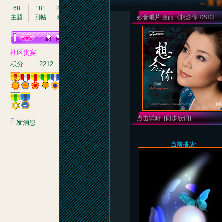
68
181
2212
主题
回帖
积分
社区贵宾
音
积分
2212
发消息
画