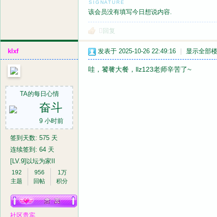
该会员没有填写今日想说内容.
回复
klxf
发表于 2025-10-26 22:49:16
|
显示全部
哇，饕餮大餐，llz123老师辛苦了~
TA的每日心情
奋斗
9 小时前
签到天数: 575 天
连续签到: 64 天
[LV.9]以坛为家II
192
956
1万
主题
回帖
积分
社区贵宾