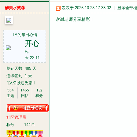
醉美水芙蓉
发表于 2025-10-28 17:33:02
|
显示全部
谢谢老师分享精彩！
TA的每日心情
开心
昨
天 22:11
签到天数: 485 天
连续签到: 1 天
[LV.9]以坛为家II
564
1465
1万
主题
回帖
积分
社区管理员
积分
14421