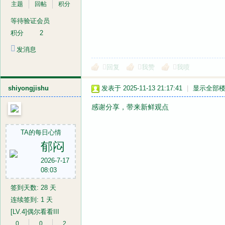
主题
回帖
积分
等待验证会员
积分
2
发消息
回复
我赞
我喷
shiyongjishu
发表于 2025-11-13 21:17:41
|
显示全部
感谢分享，带来新鲜观点
TA的每日心情
郁闷
2026-7-17
08:03
签到天数: 28 天
连续签到: 1 天
[LV.4]偶尔看看III
0
0
2