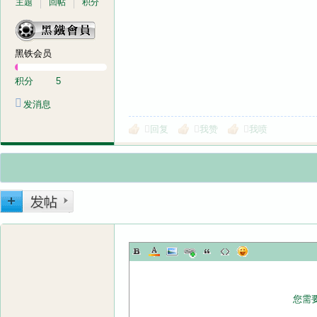
主题
回帖
积分
黑铁会员
积分
5
发消息
回复
我赞
我喷
您需